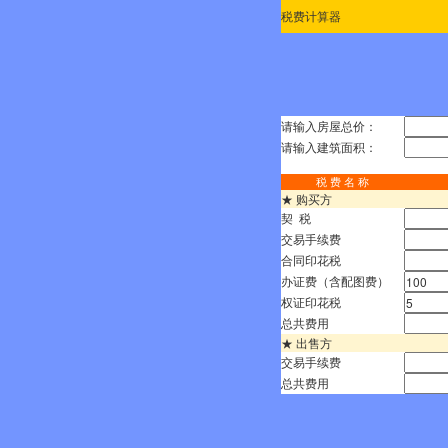
税费计算器
请输入房屋总价：
请输入建筑面积：
税 费 名 称
★ 购买方
契 税
交易手续费
合同印花税
办证费（含配图费）
权证印花税
总共费用
★ 出售方
交易手续费
总共费用