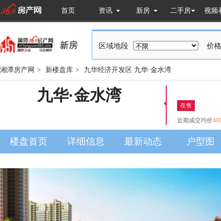
首页
资讯
新房
二手房
视频
区域地段
价格
湘潭房产网
>
新楼盘库
>
九华经济开发区
九华·金水湾
九华·金水湾
在售
近期成交均价
48
楼盘首页
详细信息
最新动态
户型图