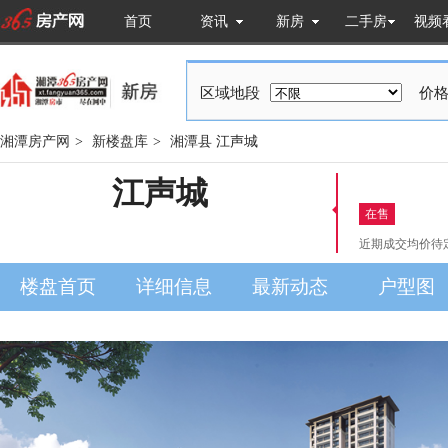
首页
资讯
新房
二手房
视频
区域地段
价格
湘潭房产网
>
新楼盘库
>
湘潭县
江声城
江声城
在售
近期成交均价
待
楼盘首页
详细信息
最新动态
户型图