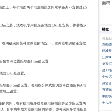
面积
面上，每个墙面两个电源插座之间水平距离不宜超过2.5
3m安装，洗衣机专用插座距地面1.6m处安装，并带指示
楼盘
楼盘名
。在明确采用某种空调器的情况下，空调器电源插座宜按
湖南建
旺城天
江声城
留洞位置距地面1.8m处设置;
德智·
建工司
1.4m处设置;
中铁·
雍玺台
面0.3m处设置。否则按分体式空调器考虑预留16A电
万通逸
重墙上设置。
中国铁
十八总
座的房间，在有线电视终端盒或电脑插座旁至少应设置两
CD、音响功率放大器或电脑的需要，亦可采用多功能组合