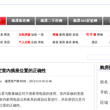
一居
两居
出租房源
短租 一居
装修
案例
建材
卖场
写 字 楼
商铺
价 房贷
个人出租
出租
求租
家居
厨房
家具
家电
酒店
购房
定室内插座位置的正确性
.com
湘潭房产网
时间：2012/11/4 10:32:46
姓名
手机
置与数量确定对方便家用电器的使用。室内装修的美观
室内家用电器点和家具的规划位置进行，并应密切注意与
区域
位置的正确性。