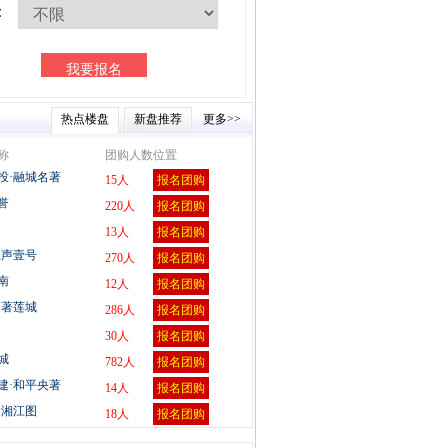
：
热点楼盘
新盘推荐
更多>>
称
团购人数
位置
投·融城名著
15人
报名团购
誉
220人
报名团购
13人
报名团购
江声壹号
270人
报名团购
南
12人
报名团购
和著莲城
286人
报名团购
30人
报名团购
城
782人
报名团购
建·和平央著
14人
报名团购
·湘江图
18人
报名团购