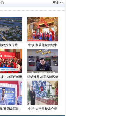
中心
更多>>
南建投宣传片
中铁·和著莲城营销中
大捷！湘潭环球港
环球港是湘潭高新区新
集团 四盘联动-
中冶·大学里楼盘介绍