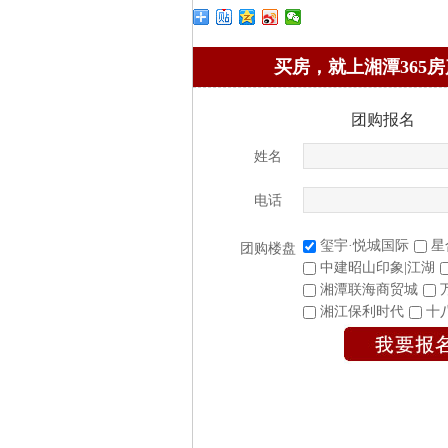
买房，就上湘潭365房
团购报名
姓名
电话
玺宇·悦城国际
星
团购楼盘
中建昭山印象|江湖
湘潭联海商贸城
湘江保利时代
十