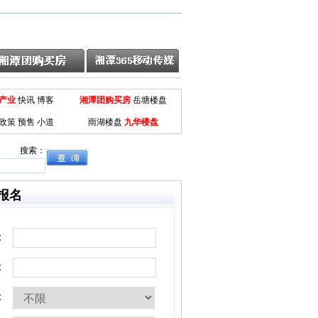
产业
快讯
博客
湘潭团购买房
岳塘楼盘
政策
预售
小道
雨湖楼盘
九华楼盘
搜索：
报名
：
：
：