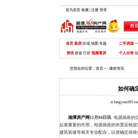
设为首页
收藏
|
注册
登录
首页
新房
区域
地图
专题
二手房源
资讯
新盘
打折
视频看房
个人出售
估
您现在的位置：
首页
>>
建材资讯
如何确
xt.fangyuan365
湘潭房产网
11月04日讯
电源插座的位
起着重要的作用，电源插座的布置应根据
建筑装修等相关专业配合，以便确定插座