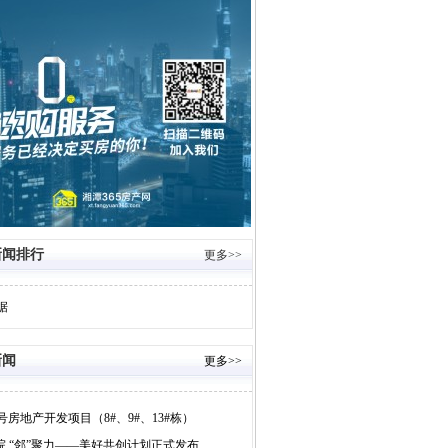
新闻排行
更多>>
据
新闻
更多>>
号房地产开发项目（8#、9#、13#栋）
号院 “邻”聚力——美好共创计划正式发布