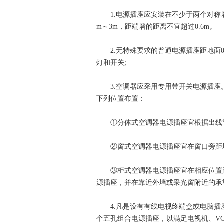
1.电源插座应安装在不少于两个对称墙
m～3m，距端墙的距离不宜超过0.6m。
2.无特殊要求的普通电源插座距地面0.
灯和开关;
3.空调器应采用专用带开关电源插座
下列位置布置：
①分体式空调器电源插座宜根据出线管预
②窗式空调器电源插座宜在窗口旁距地面
③柜式空调器电源插座宜在相应位置距地
源插座，并在靠近外墙或采光窗附近的承
4.凡是设有有线电视终端盒或电脑插
个五孔组合电源插座，以满足电视机、V