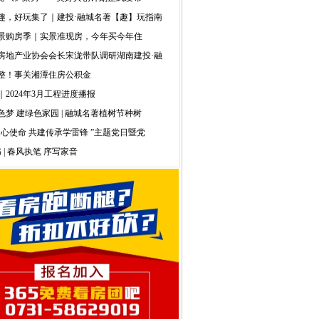
趣，好玩集了｜建投·融城名著【趣】玩指南
景购房季｜实景准现房，今年买今年住
房地产业协会会长宋泷带队调研湖南建投·融
整！事关湘潭住房公积金
｜2024年3月工程进度播报
色梦 建绿色家园 | 融城名著植树节种树
初心使命 共建传承学雷锋 ”主题党日暨党
 | 春风执笔 序写家音