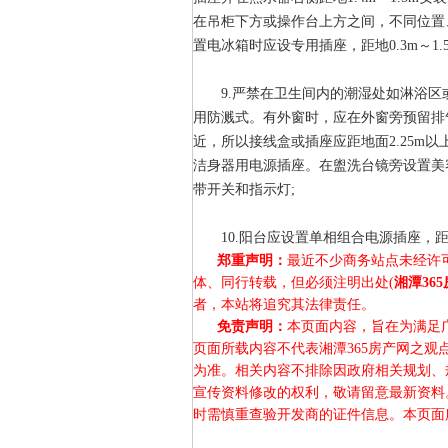
在吊柜下方或操作台上方之间，不同位置
置电冰箱时应设专用插座，距地0.3m～1.5
9.严禁在卫生间内的潮湿处如淋浴区
用防溅式。有外窗时，应在外窗旁预留排
近，所以接线盒或插座应距地面2.25m以
洁身器用电源插座。在盥洗台镜旁设置美容
带开关和指示灯;
10.阳台应设置单相组合电源插座，距地
郑重声明：
最近不少商务站点未经许
体、同行转载，但必须注明出处(
湘潭36
者，本站将追究其法律责任。
免责声明：
本页面内容，旨在为满足
页面所载内容不代表湘潭365房产网之
为准。相关内容不排除因政府相关规划、
宣传资料修改的权利，敬请留意最新资料
时需慎重查验开发商的证件信息。本页面