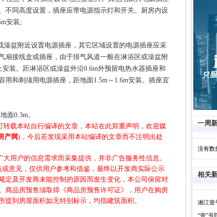
、不同高度设置，插座应带电源指示灯和开关。厨房内设
m安装;
或澡盆附近设置电源插座，其它区域设置的电源插座应采
气扇接线盒或插座，由于排气风道一般在淋浴区或澡盆附
上安装。距淋浴区或澡盆外沿0.6m外预留电热水器插座和
用和剃须用电源插座，距地面1.5m～1.6m安装。插座宜
广告
面0.3m。
一周
可转载本站自行编译的文章，本站在此郑重声明，欢迎媒
5房产网
)，今后若发现采用本站编译的文章而不注明出处
没有数
广大用户的信息需求而采集提供，并非广告服务性信息。
观点或意见，仅供用户参考和借鉴，最终以开发商实际公示
相关
规定及开发商未能控制的原因而发生变化，本公司保留对
。商品房预售须取得《商品房预售许可证》，用户在购房
所提到房屋面积如无特别标示，均指建筑面积。
湘江壹
“壹”