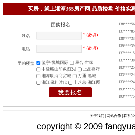
买房，就上湘潭365房产网,品质楼盘 价格实
138****56
团购报名
137****85
* (必填)
138****33
姓名
139****39
* (必填)
电话
137****15
137****38
玺宇·悦城国际
星合·世家
团购楼盘
183****25
中建昭山印象|江湖
上品嘉府
133****24
湘潭联海商贸城
万通·逸城
133****24
湘江保利时代
十八总·湘江图
193****75
193****75
137****15
188****88
188****49
关于我们
|
网站合作
|
联系我
187****71
copyright © 2009 fangyua
187****71