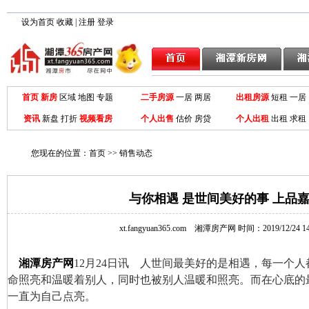
设为首页
收藏
|
注册
登录
首页
新房
区域
地图
专题
二手房源
一居
两居
出租房源
短租 一居
资讯
新盘
打折
视频看房
个人出售
估价 房贷
个人出租
出租
求租
您现在的位置：
首页
>>
销售动态
与你相遇 是世间美好的事 上品
xt.fangyuan365.com
湘潭房产网
时间：2019/12/24 14
湘潭房产网
12月24日讯
人世间最美好的是相遇，每一个人
命照亮和温暖着别人，
同时也被别人温暖和照亮。而在心底的
一直为自己点亮。