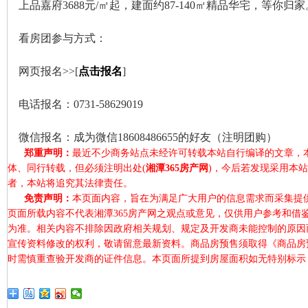
上品嘉府3688元/㎡起，建面约87-140㎡精品华宅，等你归家
看房团参与方式：
网页报名>>[
点击报名
]
电话报名：0731-58629019
微信报名：成为微信18608486655的好友（注明团购）
郑重声明：
最近不少商务站点未经许可转载本站自行编译的文章，
体、同行转载，但必须注明出处(
湘潭365房产网
)，今后若发现采用本
者，本站将追究其法律责任。
免责声明：
本页面内容，旨在为满足广大用户的信息需求而采集提
页面所载内容不代表湘潭365房产网之观点或意见，仅供用户参考和借
为准。相关内容不排除因政府相关规划、规定及开发商未能控制的原因
宣传资料修改的权利，敬请留意最新资料。商品房预售须取得《商品房
时需慎重查验开发商的证件信息。本页面所提到房屋面积如无特别标示