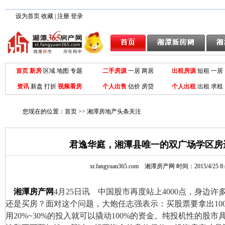
设为首页
收藏
|
注册
登录
首页
新房
区域
地图
专题
二手房源
一居
两居
出租房源
短租 一居
资讯
新盘
打折
视频看房
个人出售
估价 房贷
个人出租
出租
求租
您现在的位置：
首页
>>
湘潭房地产头条关注
君逸华庭，湘潭县唯一的双广场学区房
xt.fangyuan365.com
湘潭房产网
时间：2015/4/25 8:
湘潭房产网
4月25日讯 中国股市再度站上4000点，身边
还是买房？面对这个问题，大炮任志强表示：买股票要拿出10
用20%~30%的投入就可以撬动100%的资金。纯投机性的股