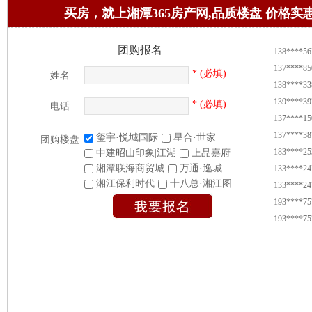
买房，就上湘潭365房产网,品质楼盘 价格实
团购报名
138****56
137****85
* (必填)
姓名
138****33
139****39
* (必填)
电话
137****15
137****38
玺宇·悦城国际
星合·世家
团购楼盘
183****25
中建昭山印象|江湖
上品嘉府
133****24
湘潭联海商贸城
万通·逸城
133****24
湘江保利时代
十八总·湘江图
193****75
193****75
137****15
188****88
188****49
187****71
187****71