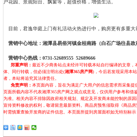
户花园、景观阳台、飘窗等，超值价格，增值生活。
目前，君逸华庭上门有礼活动火热进行中，购房更有多重大
营销中心地址：湘潭县易俗河镇金桂南路（白石广场往县政府
营销中心热线：0731-52689555 52689666
郑重声明：
最近不少商务站点未经许可转载本站自行编译的文章，
体、同行转载，但必须注明出处(
湘潭365房产网
)，今后若发现采用本
者，本站将追究其法律责任。
免责声明：
本页面内容，旨在为满足广大用户的信息需求而采集提
页面所载内容不代表湘潭365房产网之观点或意见，仅供用户参考和借
为准。相关内容不排除因政府相关规划、规定及开发商未能控制的原因
宣传资料修改的权利，敬请留意最新资料。商品房预售须取得《商品房
时需慎重查验开发商的证件信息。本页面所提到房屋面积如无特别标示