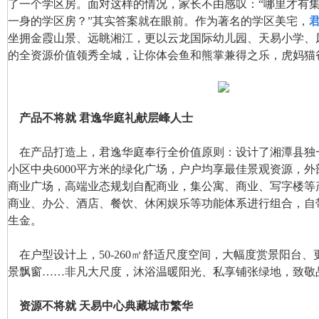
了一个学区房。面对这样的情况，家长不由感叹：“哪里才有
一身的学区房？”其实答案就在眼前。作为著名的学区美宅，
坐拥金霞山景、远眺湘江，更以云龙国际幼儿园、天易小学、
的全资源价值领秀全城，让你体会鱼和熊掌兼得之乐，虎妈猫
产品不将就 君逸华庭礼献层峰人士
在产品打造上，君逸华庭奉行全价值原则：设计了湘潭县独
小区中央6000平方米的绿化广场，户户均享最佳景观资源，外部
商业广场，高端业态规划自配商业，集公寓、商业、写字楼等
商业、办公、酒店、餐饮、休闲娱乐等功能体系进行组合，自
生金。
在户型设计上，50-260㎡舒适尺度空间，大幅度赏景阳台、更
景飘窗……非凡大尺度，沐浴温暖阳光、私享铺张绿地，致敬
资源不将就 天易中心典藏城市繁华