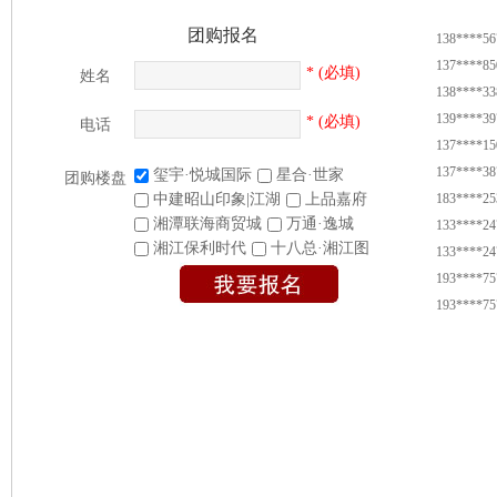
团购报名
138****56
137****85
* (必填)
姓名
138****33
139****39
* (必填)
电话
137****15
137****38
玺宇·悦城国际
星合·世家
团购楼盘
183****25
中建昭山印象|江湖
上品嘉府
133****24
湘潭联海商贸城
万通·逸城
湘江保利时代
十八总·湘江图
133****24
193****75
193****75
137****15
188****88
188****49
187****71
187****71
135****86
138****56