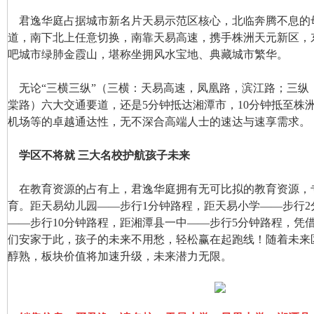
君逸华庭占据城市新名片天易示范区核心，北临奔腾不息的母
道，南下北上任意切换，南靠天易高速，携手株洲天元新区，
吧城市绿肺金霞山，堪称坐拥风水宝地、典藏城市繁华。
无论“三横三纵”（三横：天易高速，凤凰路，滨江路；三纵
棠路）六大交通要道，还是5分钟抵达湘潭市，10分钟抵至株洲
机场等的卓越通达性，无不深合高端人士的速达与速享需求。
学区不将就 三大名校护航孩子未来
在教育资源的占有上，君逸华庭拥有无可比拟的教育资源，专
育。距天易幼儿园——步行1分钟路程，距天易小学——步行2
——步行10分钟路程，距湘潭县一中——步行5分钟路程，凭
们安家于此，孩子的未来不用愁，轻松赢在起跑线！随着未来
醇熟，板块价值将加速升级，未来潜力无限。