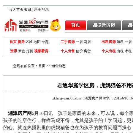
设为首页
收藏
|
注册
登录
首页
新房
区域
地图
专题
二手房源
一居
两居
出租房源
短租 一居
资讯
新盘
打折
视频看房
个人出售
估价 房贷
个人出租
出租
求租
您现在的位置：
首页
>>
销售动态
君逸华庭学区房，虎妈猫爸不用
xt.fangyuan365.com
湘潭房产网
时间：2015/6/10 16:
湘潭房产网
6月10日讯 孩子是家庭的未来，可以说，每个
孩子的吃穿住行，样样马虎不得，尤其是孩子的上学问题，更
的心。就连热播剧里的虎妈猫爸也在为孩子的教育问题而操心