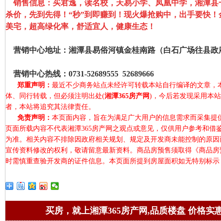
销售信息：买君逸，读名校，天易小学、凤凰中学，湘潭县
杀价，先到先得！“秒”到即赚到！现火爆抢购中，出手要快！
美宅，超高绿化率，舒适宜人，健康生态！
营销中心地址：湘潭县易俗河镇金桂南路（白石广场往县政府
营销中心热线：0731-52689555 52689666
郑重声明：
最近不少商务站点未经许可转载本站自行编译的文章，
体、同行转载，但必须注明出处(
湘潭365房产网
)，今后若发现采用本
者，本站将追究其法律责任。
免责声明：
本页面内容，旨在为满足广大用户的信息需求而采集提
页面所载内容不代表湘潭365房产网之观点或意见，仅供用户参考和借
为准。相关内容不排除因政府相关规划、规定及开发商未能控制的原因
宣传资料修改的权利，敬请留意最新资料。商品房预售须取得《商品房
时需慎重查验开发商的证件信息。本页面所提到房屋面积如无特别标示
买房，就上湘潭365房产网,品质楼盘 价格实