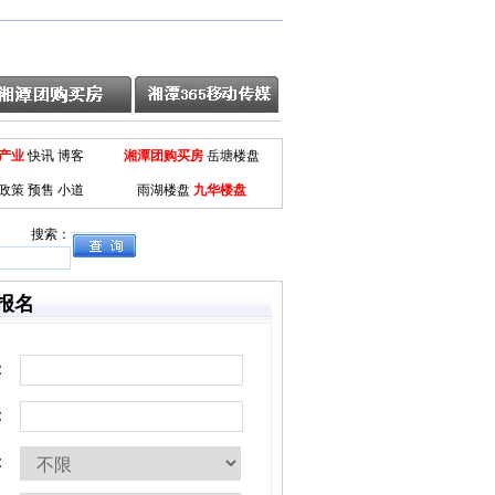
产业
快讯
博客
湘潭团购买房
岳塘楼盘
政策
预售
小道
雨湖楼盘
九华楼盘
搜索：
报名
：
：
：