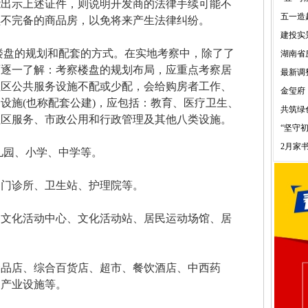
能出示上述证件，则说明开发商的法律手续可能不
五一造
续不完备的商品房，以免将来产生法律纠纷。
建投实
盘的规划和配套的方式。在实地考察中，除了了
湖南省
面逐一了解：考察楼盘的规划布局，应重点考察居
最新调
住区公共服务设施不配或少配，会给购房者工作、
金玺府
设施(也称配套公建)，应包括：教育、医疗卫生、
共筑绿
社区服务、市政公用和行政管理及其他八类设施。
“坚守
2月家书
园、小学、中学等。
门诊所、卫生站、护理院等。
化活动中心、文化活动站、居民运动场馆、居
店、综合百货店、超市、餐饮酒店、中西药
三产业设施等。