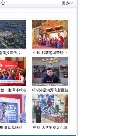
中心
更多>>
南建投宣传片
中铁·和著莲城营销中
大捷！湘潭环球港
环球港是湘潭高新区新
集团 四盘联动-
中冶·大学里楼盘介绍