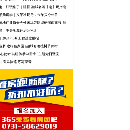
趣，好玩集了｜建投·融城名著【趣】玩指南
景购房季｜实景准现房，今年买今年住
房地产业协会会长宋泷带队调研湖南建投·融
整！事关湘潭住房公积金
｜2024年3月工程进度播报
色梦 建绿色家园 | 融城名著植树节种树
初心使命 共建传承学雷锋 ”主题党日暨党
 | 春风执笔 序写家音