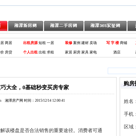
一居
两居
出租房源
短租 一居
装修
案例
建材
卖场
写 字 楼
商铺
价 房贷
个人出租
出租
求租
家居
厨房
家具
家电
酒店
购房
巧大全，0基础秒变买房专家
com
湘潭房产网
时间：2015/12/14 12:00:41
姓名
手机
区域
该楼盘是否合法销售的重要途径。消费者可通