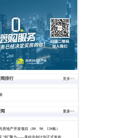
新闻排行
更多>>
据
新闻
更多>>
号房地产开发项目（8#、9#、13#栋）
号院 “邻”聚力——美好共创计划正式发布