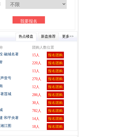
：
热点楼盘
新盘推荐
更多>>
称
团购人数
位置
投·融城名著
15人
报名团购
誉
220人
报名团购
13人
报名团购
江声壹号
270人
报名团购
南
12人
报名团购
和著莲城
286人
报名团购
30人
报名团购
城
782人
报名团购
建·和平央著
14人
报名团购
·湘江图
18人
报名团购