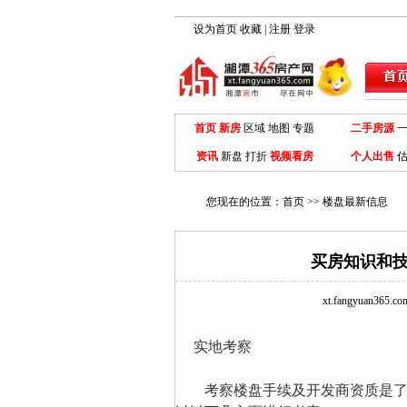
设为首页
收藏
|
注册
登录
首页
新房
区域
地图
专题
二手房源
资讯
新盘
打折
视频看房
个人出售
估
您现在的位置：
首页
>>
楼盘最新信息
买房知识和技
xt.fangyuan365.
实地考察
考察楼盘手续及开发商资质是了解