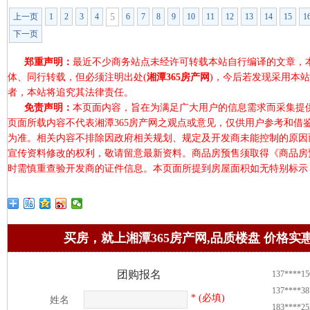
上一页
1
2
3
4
5
6
7
8
9
10
11
12
13
14
15
1
下一页
郑重声明：
最近不少商务站点未经许可转载本站自行编译的文章，
体、同行转载，但必须注明出处(
湘潭365房产网
)，今后若发现采用本
者，本站将追究其法律责任。
免责声明：
本页面内容，旨在为满足广大用户的信息需求而采集提
页面所载内容不代表湘潭365房产网之观点或意见，仅供用户参考和借
为准。相关内容不排除因政府相关规划、规定及开发商未能控制的原因
宣传资料修改的权利，敬请留意最新资料。商品房预售须取得《商品房
时需慎重查验开发商的证件信息。本页面所提到房屋面积如无特别标示
买房，就上湘潭365房产网,品质楼盘 价格实
137****15
团购报名
137****38
* (必填)
姓名
183****25