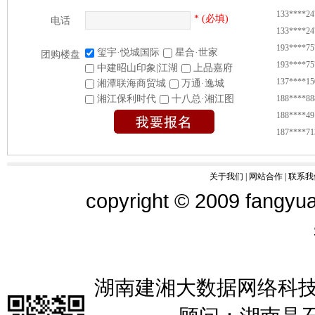
133****24
* (必填)
电话
133****24
193****75
玺宇·悦城国际
星合·世家
团购楼盘
193****75
中建昭山印象|江湖
上品嘉府
137****15
湘潭联海商贸城
万通·逸城
188****88
湘江保利时代
十八总·湘江图
188****49
187****71
187****71
135****86
关于我们
|
网站合作
|
联系我
138****56
copyright © 2009 fangyua
137****85
139****08
138****56
137****85
138****33
139****39
湖南建湘大数据网络科技