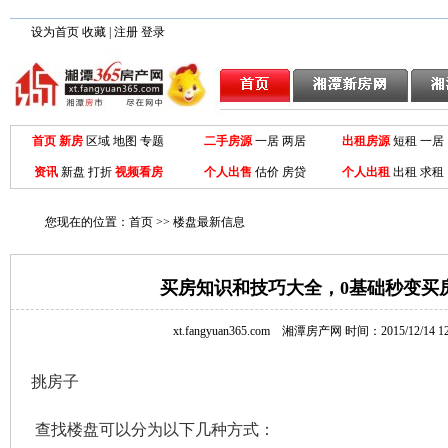
设为首页
收藏
|
注册
登录
首页
新房
区域
地图
专题
二手房源
一居
两居
出租房源
短租 一居
资讯
新盘
打折
视频看房
个人出售
估价 房贷
个人出租
出租
求租
您现在的位置：
首页
>>
楼盘最新信息
买房知识和技巧大全，0基础秒变买
xt.fangyuan365.com
湘潭房产网
时间：2015/12/14 12
挑房子
查找楼盘可以分为以下几种方式：